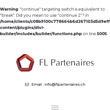
Warning
: "continue" targeting switch is equivalent to
"break". Did you mean to use "continue 2"? in
/home/clients/c08b9100c778664b6d267103d5d9ef
content/plugins/divi-
builder/includes/builder/functions.php
on line
5005
Email : info@flpartenaires.ch
Toggle