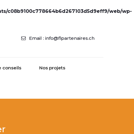
ents/c08b9100c778664b6d267103d5d9eff9/web/wp-
Email : info@flpartenaires.ch
e conseils
Nos projets
er