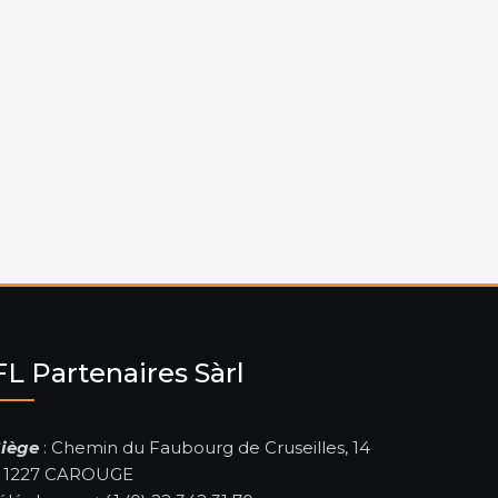
FL Partenaires Sàrl
iège
: Chemin du Faubourg de Cruseilles, 14
– 1227 CAROUGE