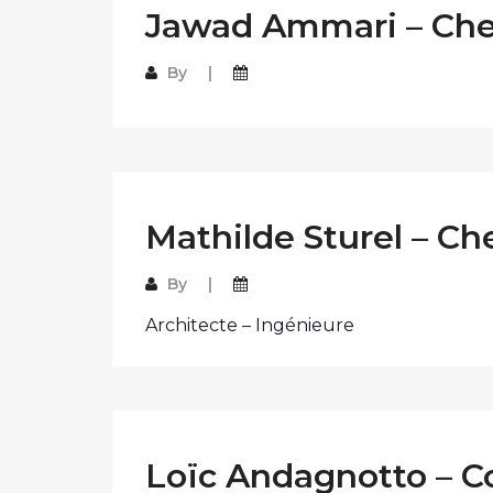
Jawad Ammari – Chef
By
Mathilde Sturel – Ch
By
Architecte – Ingénieure
Loïc Andagnotto – C