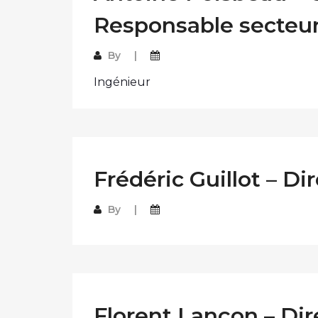
Responsable secteu
By
Ingénieur
Frédéric Guillot – Di
By
Florent Lançon – Dir