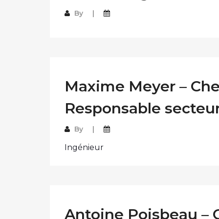
By
Maxime Meyer – Chef
Responsable secteu
By
Ingénieur
Antoine Poisbeau – C