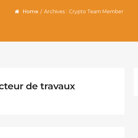
Home
/
Archives :
Crypto Team Member
teur de travaux