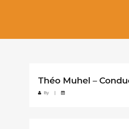
Théo Muhel – Conduc
By