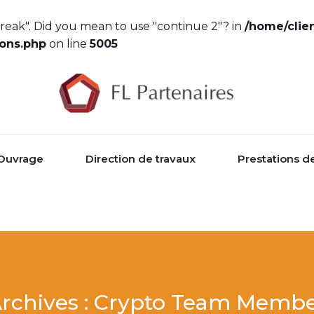
"break". Did you mean to use "continue 2"? in
/home/cli
ions.php
on line
5005
’Ouvrage
Direction de travaux
Prestations d
rchives :
Crypto Team Memb